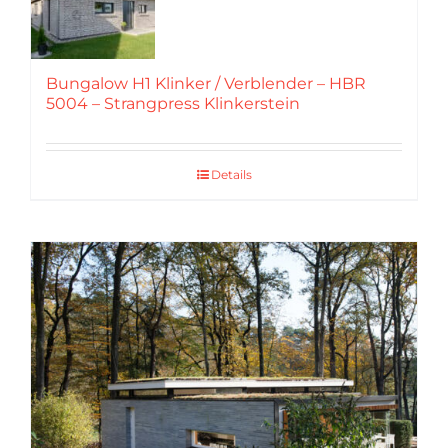
Insta
Bungalow H1 Klinker / Verblender – HBR
5004 – Strangpress Klinkerstein
Whatsapp
Suche
Details
nach:
Favoriten